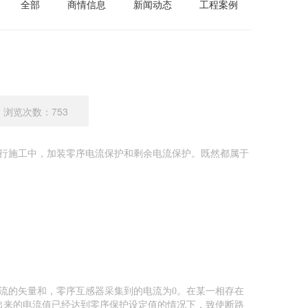
全部
商情信息
新闻动态
工程案例
浏览次数：753
行施工中，加装零序电流保护和剩余电流保护。既然都属于
流的矢量和，零序互感器采集到的电流为0。在某一相存在
出来的电流值已经达到零序保护设定值的情况下，致使断路