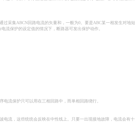
过采集ABCN回路电流的矢量和，一般为0。要是ABC某一相发生对地
余电流保护的设定值的情况下，断路器可发出保护动作。
零序电流保护只可以用在三相回路中，而单相回路绕行。
和谐波电流，这些统统会反映在中性线上。只要一出现接地故障，电流会有