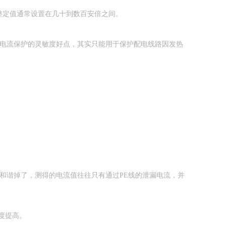
，整定值通常设置在几十到数百安倍之间。
过电流保护的灵敏度好点，其实只能用于保护配电线路因发热
和谐掉了，测得的电流值往往只有通过PE线的泄漏电流，并
度提高。