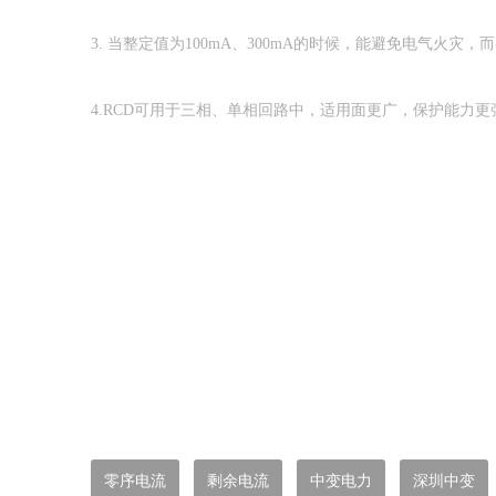
3. 当整定值为100mA、300mA的时候，能避免电气火灾
4.RCD可用于三相、单相回路中，适用面更广，保护能力
零序电流
剩余电流
中变电力
深圳中变