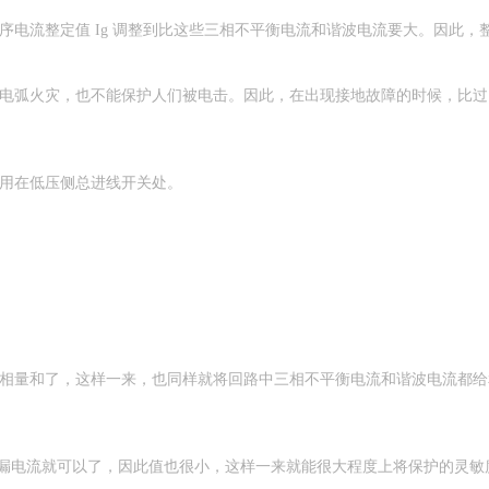
零序电流整定值 Ig 调整到比这些三相不平衡电流和谐波电流要大。因此
接地电弧火灾，也不能保护人们被电击。因此，在出现接地故障的时候，比
被用在低压侧总进线开关处。
也给相量和了，这样一来，也同样就将回路中三相不平衡电流和谐波电流都给
地泄漏电流就可以了，因此值也很小，这样一来就能很大程度上将保护的灵敏