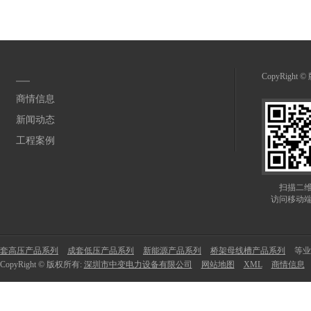
CopyRight
商情信息
新闻动态
工程案例
扫描二
访问移动
套高压产品系列
成套低压产品系列
新能源产品系列
桥架母线槽产品系列
等业
CopyRight © 版权所有:
深圳市中变电力设备有限公司
网站地图
XML
商情信息
留言咨询