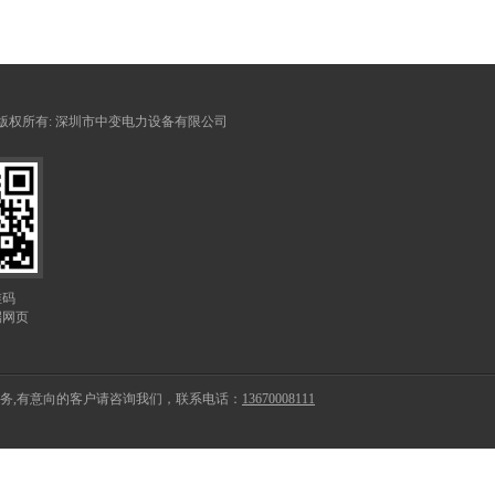
 © 版权所有:
深圳市中变电力设备有限公司
维码
端网页
务,有意向的客户请咨询我们，联系电话：
13670008111
查看地图